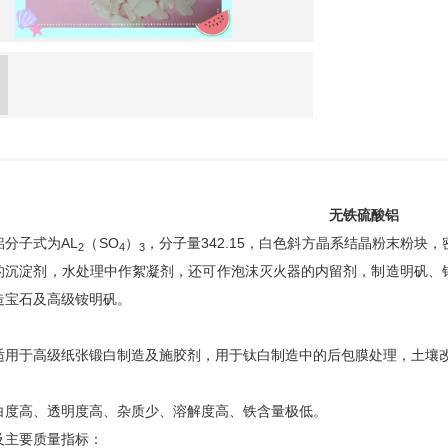
无铁硫酸铝
铝分子式为
AL
（
SO
）
，分子量
342.15
，白色斜方晶系结晶粉末粉块，
2
4
3
的沉淀剂，水处理中作絮凝剂，还可作泡沫灭火器的内留剂，制造明矾、
造宝石及高级铵明矾。
：
适用于高级纸张锻白制造及施胶剂，用于钛白制造中的后包膜处理，土壤
：
白度高、透明度高、杂质少、溶解度高、铁含量极低。
及主要质量指标：