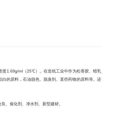
密度
1.69g/ml
（
25
℃）。在造纸工业中作为松香胶、蜡乳
铝白的原料，石油脱色、脱臭剂、某些药物的原料等。还
改良、催化剂、净水剂、新型建材。