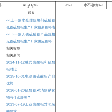
号
AL
O
%
≥
Fe%
≤
水不溶物
%
≤
2
3
15.8
<<上一篇
水处理阻燃剂硫酸铝
低铁硫酸铝生产厂家最新价格表
<<下一篇
无铁硫酸铝产品规格
无铁硫酸铝生产厂家供应价格
相关标签：
相关新闻
2024-11-12
碱式硫酸铝和硫酸
铝对比
2025-10-31
电池级硫酸铝产品
优势
2026-01-20
硫酸铝对消除磷化
物有什么影响？
2023-07-19
工业硫酸铝对包装
的要求