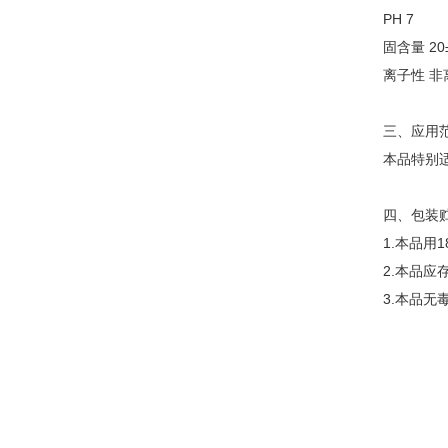
PH 7
固含量
20
离子性
非
三、应用
本品特别
四、包装
1.
本品用
1
2.
本品应
3.
本品无