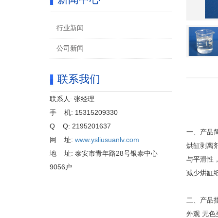
行业新闻
公司新闻
联系我们
联系人: 张经理
手 机: 15315209330
Q Q: 2195201637
一、产品
网 址:
www.ysliusuanlv.com
烘缸剥离
地 址: 泰安市青年路28号银泰中心
与平滑性
9056户
减少烘缸
二、产品
外观
无色