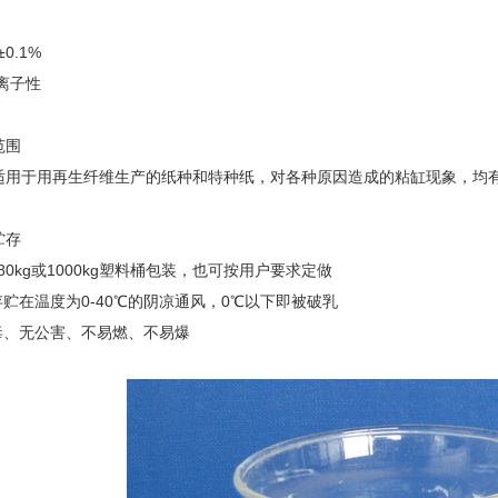
±
0.1%
离子性
范围
适用于用再生纤维生产的纸种和特种纸，对各种原因造成的粘缸现象，均
贮存
80kg
或
1000kg
塑料桶包装，也可按用户要求定做
存贮在温度为
0-40
℃的阴凉通风，
0
℃以下即被破乳
毒、无公害、不易燃、不易爆