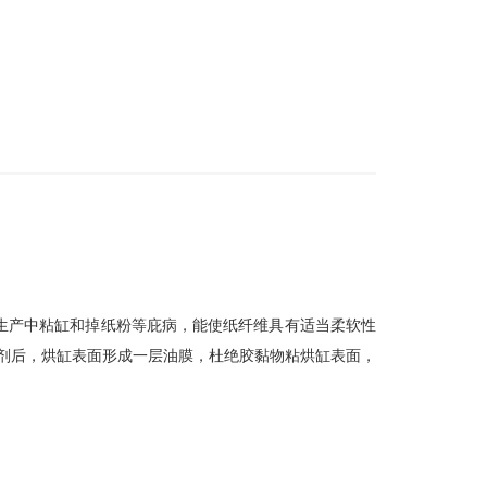
生产中粘缸和掉纸粉等庇病，能使纸纤维具有适当柔软性
剂后，烘缸表面形成一层油膜，杜绝胶黏物粘烘缸表面，