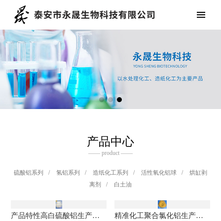
产品中心
—— product ——
硫酸铝系列
/
氢铝系列
/
造纸化工系列
/
活性氧化铝球
/
烘缸剥
离剂
/
白土油
产品特性高白硫酸铝生产厂家 高白硫酸铝的应用范围
精准化工聚合氯化铝生产厂家 聚合氯化铝厂家