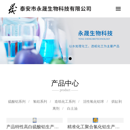
产品中心
—— product ——
硫酸铝系列
/
氢铝系列
/
造纸化工系列
/
活性氧化铝球
/
烘缸剥
离剂
/
白土油
产品特性高白硫酸铝生产厂家 高白硫酸铝的应用范围
精准化工聚合氯化铝生产厂家 聚合氯化铝厂家