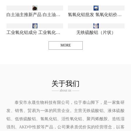
白土油主推新产品 白土油生产厂家 浸出油询价管理
氢氧化铝批发 氢氧化铝价格实惠 氢氧化铝生产厂家
工业氧化铝成分 工业氧化铝质量标准 氧化铝生产厂家
无铁硫酸铝（片状）
MORE
关于我们
—— about us ——
泰安市永晟生物科技有限公司，位于泰山脚下，是一家集研
发、销售、贸易为一体的民营企业。主营无铁硫酸铝、液体硫酸
铝、低铁硫酸铝、氢氧化铝、活性氧化铝、聚丙烯酰胺、造纸湿
强剂、AKD中性胶等产品，公司秉承质优价实的经营理念，以客