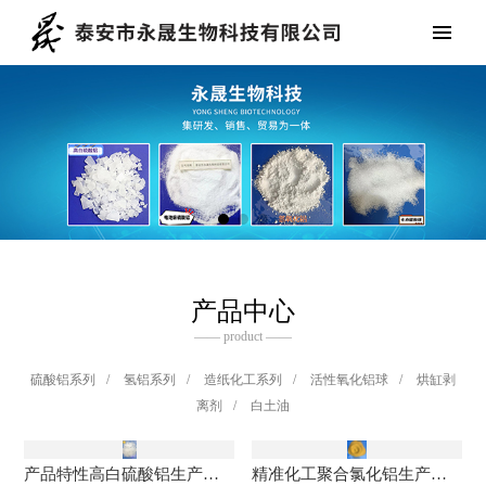
产品中心
—— product ——
硫酸铝系列
/
氢铝系列
/
造纸化工系列
/
活性氧化铝球
/
烘缸剥
离剂
/
白土油
产品特性高白硫酸铝生产厂家 高白硫酸铝的应用范围
精准化工聚合氯化铝生产厂家 聚合氯化铝厂家